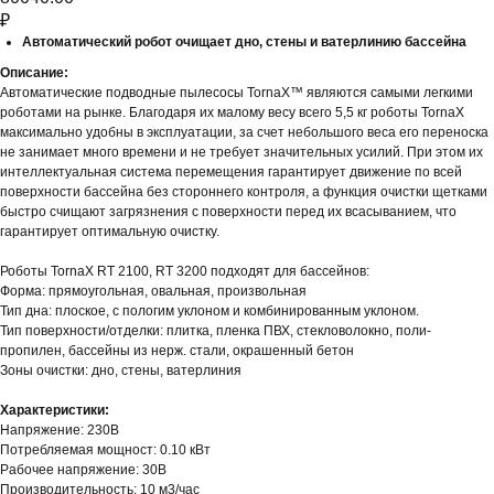
₽
Автоматический робот очищает дно, стены и ватерлинию бассейна
Описание:
Автоматические подводные пылесосы TornaX™ являются самыми легкими
роботами на рынке. Благодаря их малому весу всего 5,5 кг роботы TornaX
максимально удобны в эксплуатации, за счет небольшого веса его переноска
не занимает много времени и не требует значительных усилий. При этом их
интеллектуальная система перемещения гарантирует движение по всей
поверхности бассейна без стороннего контроля, а функция очистки щетками
быстро счищают загрязнения с поверхности перед их всасыванием, что
гарантирует оптимальную очистку.
Роботы TornaX RT 2100, RT 3200 подходят для бассейнов:
Форма: прямоугольная, овальная, произвольная
Тип дна: плоское, с пологим уклоном и комбинированным уклоном.
Тип поверхности/отделки: плитка, пленка ПВХ, стекловолокно, поли-
пропилен, бассейны из нерж. стали, окрашенный бетон
Зоны очистки: дно, стены, ватерлиния
Характеристики:
Напряжение: 230В
Потребляемая мощност: 0.10 кВт
Рабочее напряжение: 30В
Производительность: 10 м3/час